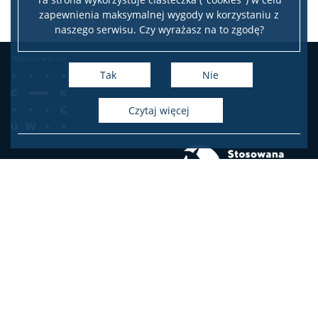
zapewnienia maksymalnej wygody w korzystaniu z
naszego serwisu. Czy wyrażasz na to zgodę?
Tak
Nie
czytaj więcej
e-mail: spz.dziekanat@psych.uw.edu.pl
Dziekanat studiów polskojęzycznych – kierunek Stosowana
Psychologia Zwierząt
Wydział Psychologii Uniwersytetu Warszawskiego
Stefana Banacha 2D
02-097 Warszawa