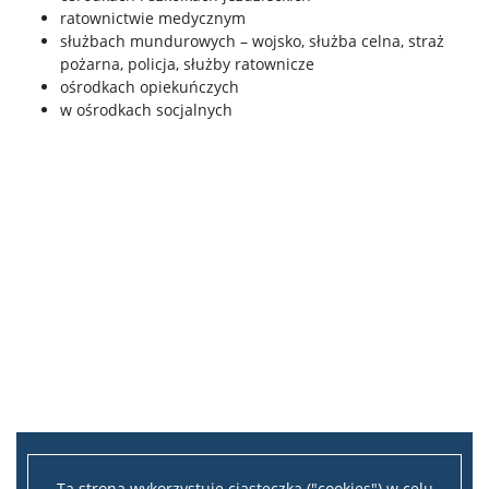
ratownictwie medycznym
służbach mundurowych – wojsko, służba celna, straż
pożarna, policja, służby ratownicze
ośrodkach opiekuńczych
w ośrodkach socjalnych
Ta strona wykorzystuje ciasteczka ("cookies") w celu