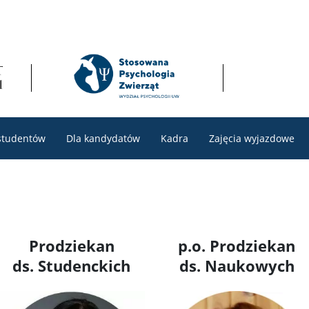
studentów
Dla kandydatów
Kadra
Zajęcia wyjazdowe
Prodziekan
p.o. Prodziekan
ds. Studenckich
ds. Naukowych