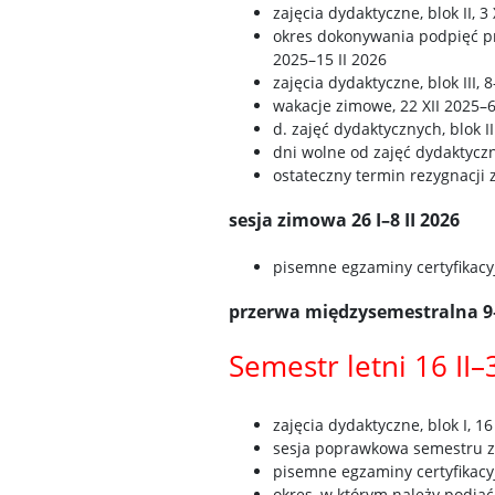
zajęcia dydaktyczne, blok II, 3 
okres dokonywania podpięć p
2025–15 II 2026
zajęcia dydaktyczne, blok III, 
wakacje zimowe, 22 XII 2025–6
d. zajęć dydaktycznych, blok II
dni wolne od zajęć dydaktyczn
ostateczny termin rezygnacji
sesja zimowa 26 I–8 II 2026
pisemne egzaminy certyfikacyj
przerwa międzysemestralna 9–
Semestr letni 16 II–
zajęcia dydaktyczne, blok I, 16 
sesja poprawkowa semestru zi
pisemne egzaminy certyfikacyj
okres, w którym należy podjąć