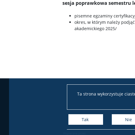
sesja poprawkowa semestru let
pisemne egzaminy certyfikacyj
okres, w którym należy podjąć
akademickiego 2025/
Ta strona wykorzystuje cias
Tak
Nie