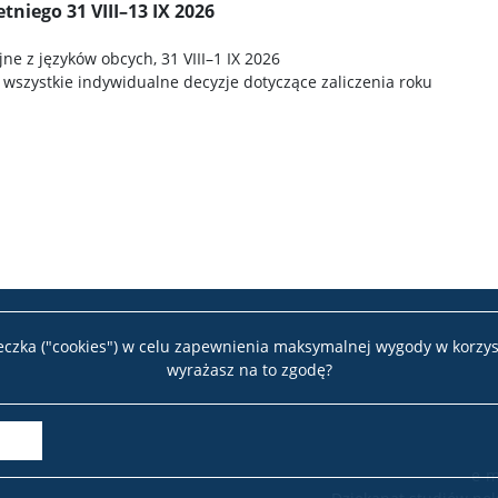
niego 31 VIII–13 IX 2026
ne z języków obcych, 31 VIII–1 IX 2026
 wszystkie indywidualne decyzje dotyczące zaliczenia roku
teczka ("cookies") w celu zapewnienia maksymalnej wygody w korzys
wyrażasz na to zgodę?
e-m