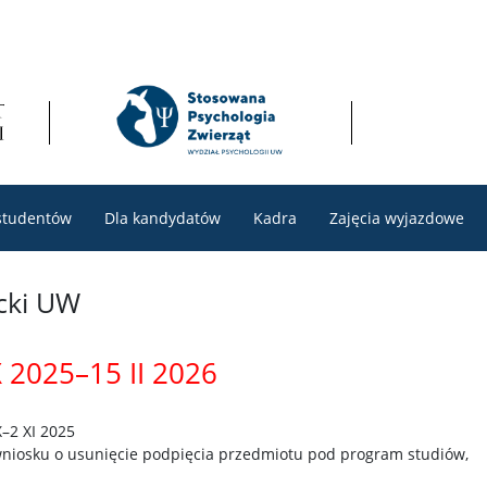
studentów
Dla kandydatów
Kadra
Zajęcia wyjazdowe
cki UW
 2025–15 II 2026
X–2 XI 2025
wniosku o usunięcie podpięcia przedmiotu pod program studiów,