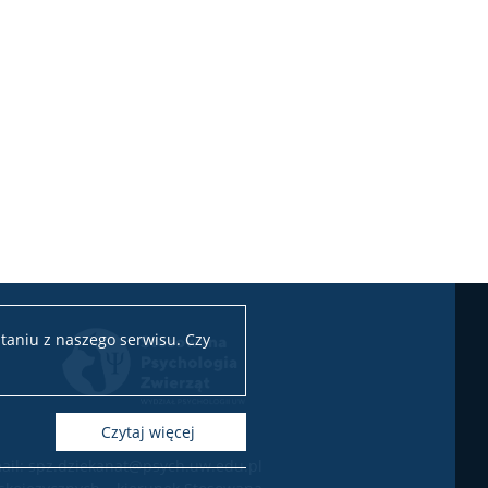
taniu z naszego serwisu. Czy
czytaj więcej
ail: spz.dziekanat@psych.uw.edu.pl